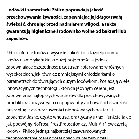
Lodówki i zamrażarki Philco poprawiają jakość
przechowywania żywności, zapewniając jej długotrwałą
świeżość, chroniąc przed nadmiarem wilgoci, a także
gwarantują higieniczne środowisko wolne od bakterii lub
zapachów.
Philco oferuje lodówki wysokiej jakości dla każdego domu.
Lodówki amerykańskie, o dużej pojemności a jednak
zapewniające oszczędność przestrzeni; oferowane w różnych
wysokościach, jak również z mniejszymi chłodziarkami o
parametrach dorównujących dużym lodówkom. Posiadają wiele
innowacyjnych technologii, których jedynym celem jest
zapewnienie najlepszych warunków dla przechowywanych
produktów spożywczych i napojów, aby zachować ich świeżość
przez długi czas bez suszenia i niepożądanych bakterii i
zapachów. Jasne, czyste wnętrze, praktyczny układ i funkcje takie
jak podwójny NoFrost, FrostProtection czy MultiAirFlow czynią
lodówki Philco jedną z najbardziej zaawansowanych
technologicznie marek dostępnych na naszym rynku.