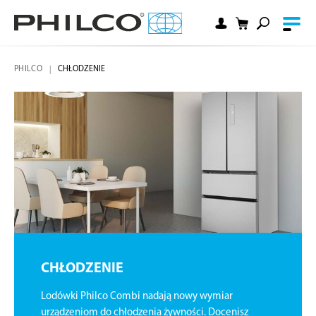
PHILCO
CHŁODZENIE
CHŁODZENIE
Lodówki Philco Combi nadają nowy wymiar
urządzeniom do chłodzenia żywności. Docenisz