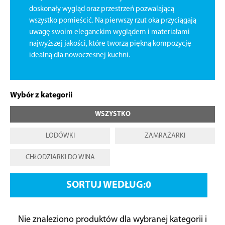
doskonały wygląd oraz przestrzeń pozwalającą
wszystko pomieścić. Na pierwszy rzut oka przyciągają
uwagę swoim eleganckim wyglądem i materiałami
najwyższej jakości, które tworzą piękną kompozycję
idealną dla nowoczesnej kuchni.
Wybór z kategorii
WSZYSTKO
LODÓWKI
ZAMRAŻARKI
CHŁODZIARKI DO WINA
SORTUJ WEDŁUG:
Nie znaleziono produktów dla wybranej kategorii i