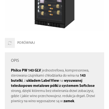
PORÓWNAJ
OPIS
Philco PW 143 GLV
jednostrefowa, kompresorowa,
sterowana czujnikami chłodziarka do wina na
143
butelki
, z
układem Label View
na
wysuwanej
teleskopowo metalowe półki z systemem Softclose
strong, dzięki któremu bez otwierania drzwi zobaczysz,
gdzie i jakie wino przechowujesz. redukcja drgań. Drzwi
piwnicy na wino wyposażone są w
zamek
.