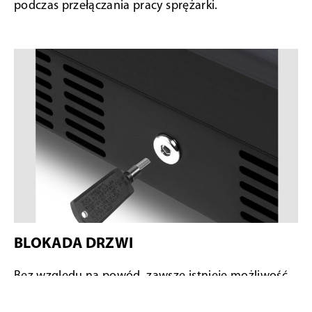
podczas przełączania pracy sprężarki.
BLOKADA DRZWI
Bez względu na powód, zawsze istnieje możliwość
zamknięcia drzwi
chłodziarki do wina. Szafka na
wino jest wyposażona w zamek do drzwi.