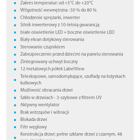
Zakres temperatur: od +5°C do +20°C
Wilgotność wewnętrzna : 50 % do 80 %
Chłodzenie sprężarki, inwerter
Silnik inwerterowy z 10-letnią gwarancją
białe oświetlenie LED + boczne oświetlenie LED
Biały ekran dotykowy sterowania
Sterowanie czujnikiem
Zabezpieczenie przed dziećmi na panelu sterowania
Zintegrowany uchwyt boczny
12 metalowych półek LabelView
Teleskopowe, samodomykające, szuflady na łożyskach
kulkowych
Możliwość obracania drzwi
Szkło w drzwiach - 3-szybowe z filtrem UV
Aktywny wentylator
Brak wstrząsów i wibracji
Blokada drzwi
Filtr węglowy
Konstrukcja drzwi: pełne szklane drzwi z czarnym, 48