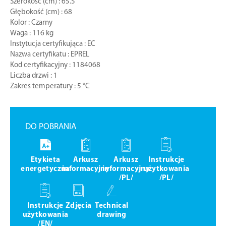
Szerokość (cm) : 65.5
Głębokość (cm) : 68
Kolor : Czarny
Waga : 116 kg
Instytucja certyfikująca : EC
Nazwa certyfikatu : EPREL
Kod certyfikacyjny : 1184068
Liczba drzwi : 1
Zakres temperatury : 5 °C
DO POBRANIA
Etykieta
Arkusz
Arkusz
Instrukcje
energetyczna
informacyjny
informacyjny
użytkowania
/PL/
/PL/
Instrukcje
Zdjęcia
Technical
użytkowania
drawing
/EN/