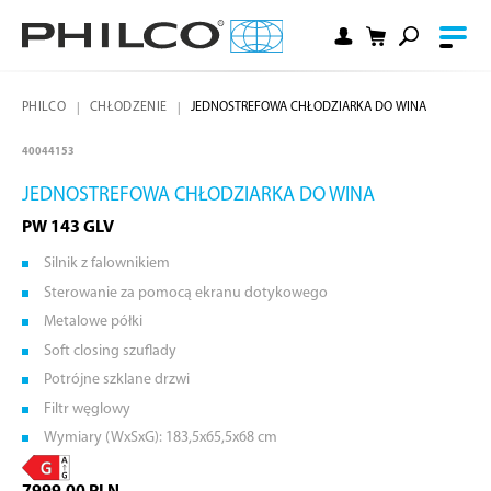
PHILCO
CHŁODZENIE
JEDNOSTREFOWA CHŁODZIARKA DO WINA
40044153
JEDNOSTREFOWA CHŁODZIARKA DO WINA
PW 143 GLV
Silnik z falownikiem
Sterowanie za pomocą ekranu dotykowego
Metalowe półki
Soft closing szuflady
Potrójne szklane drzwi
Filtr węglowy
Wymiary (WxSxG): 183,5x65,5x68 cm