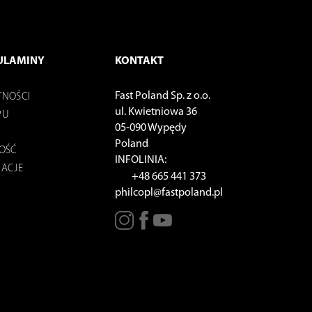
ULAMINY
KONTAKT
Fast Poland Sp. z o.o.
TNOŚCI
ul. Kwietniowa 36
PU
05-090 Wypędy
Poland
NOŚĆ
INFOLINIA:
MACJE
+48 665 441 373
philcopl@fastpoland.pl