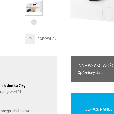
PORÓWNAJ
INNE WŁAŚCIWOŚC
Opóźniony start
ym
ładunku 7 kg
,
rgetycznej E i
DO POBRANIA
tępnego, dodatkowe