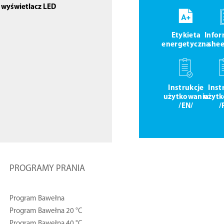
,
wyświetlacz LED
Etykieta
Info
energetyczna
shee
Instrukcje
Inst
użytkowania
użytk
/EN/
/
PROGRAMY PRANIA
Program Bawełna
Program Bawełna 20 °C
Program Bawełna 40 °C