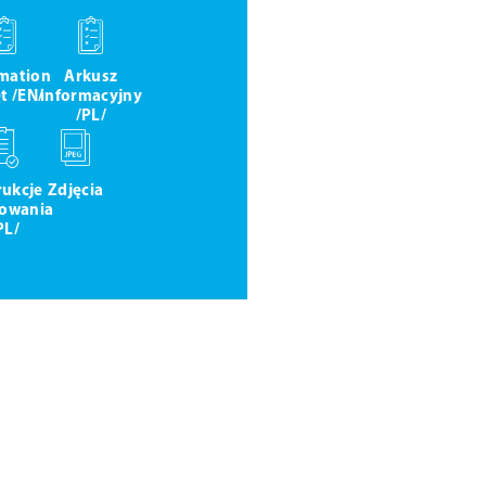
rmation
Arkusz
t /EN/
informacyjny
/PL/
rukcje
Zdjęcia
owania
PL/