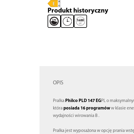
Produkt historyczny
OPIS
Pralka
Philco PLD 147 EG
PL o maksymaln
która
posiada 16 programów
w klasie ene
wydajności wirowania B .
Pralka jest wyposażona w opcję prania ws