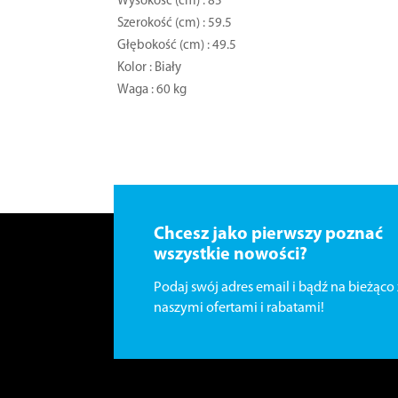
Wysokość (cm) : 85
Szerokość (cm) : 59.5
Głębokość (cm) : 49.5
Kolor : Biały
Waga : 60 kg
Chcesz jako pierwszy poznać
wszystkie nowości?
Podaj swój adres email i bądź na bieżąco 
naszymi ofertami i rabatami!