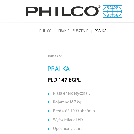
PHILCO
PRANIE I SUSZENIE
PRALKA
40045977
PRALKA
PLD 147 EGPL
Klasa energetyczna E
Pojemność 7 kg
Prędkość 1400 obr./min.
Wyświetlacz LED
Opóźniony start