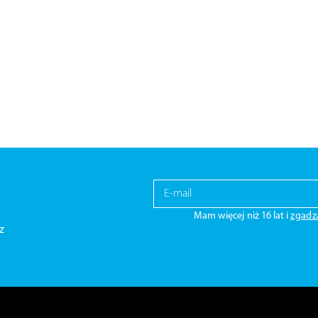
Mam więcej niż 16 lat i
zgadz
z