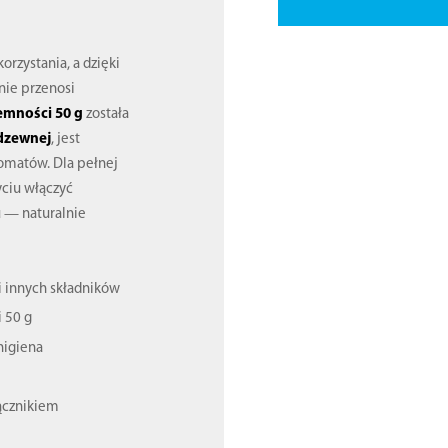
orzystania, a dzięki
nie przenosi
emności 50 g
została
rdzewnej
, jest
romatów. Dla pełnej
ciu włączyć
u — naturalnie
 i innych składników
 50 g
 higiena
ącznikiem