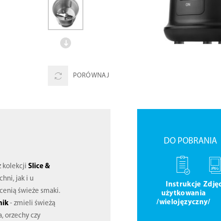
PORÓWNAJ
DO POBRANIA
 kolekcji
Slice &
ni, jak i u
Instrukcje
Zdję
cenią świeże smaki.
użytkowania
/wielojęzyczny/
nik
- zmieli świeżą
, orzechy czy