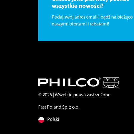
wszystkie nowości?
Podaj swój adres email i bądź na bieżąco 
naszymi ofertami i rabatami!
© 2025 | Wszelkie prawa zastrzeżone
Fast Poland Sp. z o.o.
Polski