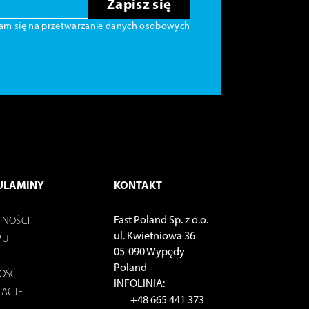
Zapisz się
am się na przetwarzanie danych osobowych
ULAMINY
KONTAKT
Fast Poland Sp. z o.o.
TNOŚCI
ul. Kwietniowa 36
PU
05-090 Wypędy
Poland
NOŚĆ
INFOLINIA:
MACJE
+48 665 441 373