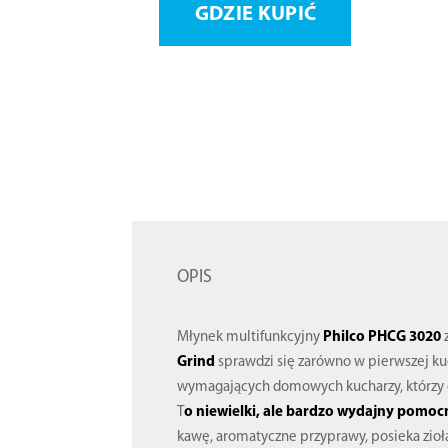
GDZIE KUPIĆ
OPIS
Młynek multifunkcyjny
Philco PHCG 3020
z
Grind
sprawdzi się zarówno w pierwszej kuch
wymagających domowych kucharzy, którzy 
T
o niewielki, ale bardzo wydajny pomoc
kawę, aromatyczne przyprawy, posieka zioła