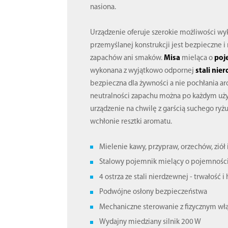
nasiona.
Urządzenie oferuje szerokie możliwości wyk
przemyślanej konstrukcji jest bezpieczne i 
zapachów ani smaków.
Misa
mieląca o
poj
wykonana z wyjątkowo odpornej
stali nie
bezpieczna dla żywności a nie pochłania a
neutralności zapachu można po każdym uży
urządzenie na chwilę z garścią suchego ryż
wchłonie resztki aromatu.
Mielenie kawy, przypraw, orzechów, ziół
Stalowy pojemnik mielący o pojemności
4 ostrza ze stali nierdzewnej - trwałość i
Podwójne osłony bezpieczeństwa
Mechaniczne sterowanie z fizycznym wł
Wydajny miedziany silnik 200 W