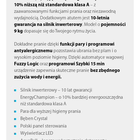
10% niższą niż standardowa klasa A
– z
zaawansowanymi funkcjami prania oraz niezawodną
wydajnością. Dodatkowym atutem jest
10-letnia
gwarancja na silnik inwerterowy
. Model o
pojemności
9 kg
dopasuje się do Twojego rytmu życia.
Dokładne pranie dzięki
funkcji pary i programowi
antyalergicznemu
pozostawia ubrania bez plam i o
wysokim poziomie higieny. Dzięki automatyce wagowej
Fuzzy Logic
oraz
programowi Szybki 15 min
urządzenie zapewnia skuteczne pranie
bez zbędnego
zużycia wody i energii.
Silnik inwerterowy – 10 lat gwarancji
EnergyChampion – o 10% bardziej energooszczędna
niż standardowa klasa A
Para dla wyższej higieny prania
Bęben Crystal
Polski panel sterowania
Wyświetlacz LED