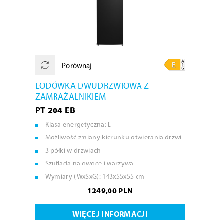
Porównaj
LODÓWKA DWUDRZWIOWA Z
ZAMRAŻALNIKIEM
PT 204 EB
Klasa energetyczna: E
Możliwość zmiany kierunku otwierania drzwi
3 półki w drzwiach
Szuflada na owoce i warzywa
Wymiary (WxSxG): 143x55x55 cm
1249,00 PLN
WIĘCEJ INFORMACJI