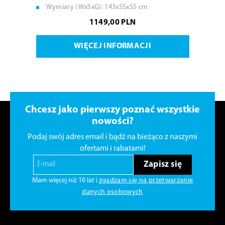
Wymiary (WxSxG): 143x55x55 cm
1149,00 PLN
WIĘCEJ INFORMACJI
Chcesz jako pierwszy poznać wszystkie
nowości?
Podaj swój adres email i bądź na bieżąco z naszymi
ofertami i rabatami!
Zapisz się
Mam więcej niż 16 lat i
zgadzam się na przetwarzanie
danych osobowych