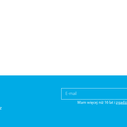
Mam więcej niż 16 lat i
zgadz
z