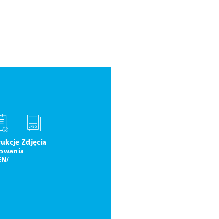
rukcje
Zdjęcia
owania
EN/