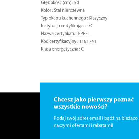
Głębokość (cm) : 50
Kolor : Stal nierdzewna
Typ okapu kuchennego : Klasyczny
Instytucja certyfikująca : EC
Nazwa certyfikatu : EPREL
Kod certyfikacyjny : 1181741
Klasa energetyczna : C
Chcesz jako pierwszy poznać
wszystkie nowości?
Podaj swój adres email i bądź na bieżąco 
naszymi ofertami i rabatami!