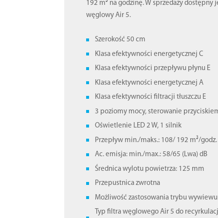
192 m³ na godzinę. W sprzedaży dostępny je
węglowy Air 5.
Szerokość 50 cm
Klasa efektywności energetycznej C
Klasa efektywności przepływu płynu E
Klasa efektywności energetycznej A
Klasa efektywności filtracji tłuszczu E
3 poziomy mocy, sterowanie przyciskie
Oświetlenie LED 2 W, 1 silnik
Przepływ min./maks.: 108/ 192 m³/godz.
Ac. emisja: min./max.: 58/65 (Lwa) dB
Średnica wylotu powietrza: 125 mm
Przepustnica zwrotna
Możliwość zastosowania trybu wywiewu i
Typ filtra węglowego Air 5 do recyrkulacj