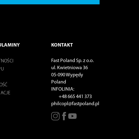
ULAMINY
KONTAKT
Fast Poland Sp. z o.o.
TNOŚCI
ul. Kwietniowa 36
PU
05-090 Wypędy
Poland
NOŚĆ
INFOLINIA:
MACJE
+48 665 441 373
philcopl@fastpoland.pl