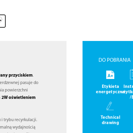
DO POBRANIA
wany przyciskiem
.
nierdzewnej pasuje do
Etykieta
Inst
nia powierzchni
energetyczna
użytk
/
m
2W oświetleniem
Technical
i trybu recyrkulacji.
drawing
ymalną wydajnością