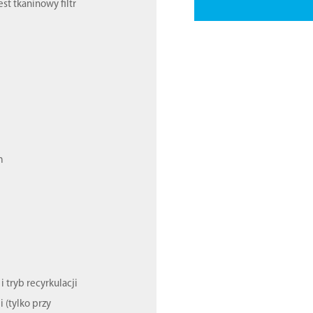
st tkaninowy filtr
m
 tryb recyrkulacji
i (tylko przy