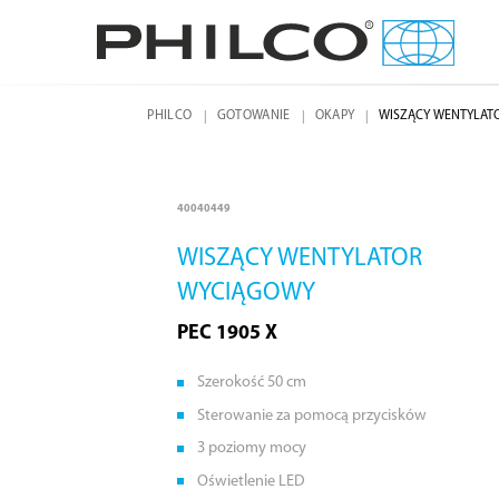
PHILCO
GOTOWANIE
OKAPY
WISZĄCY WENTYLAT
40040449
WISZĄCY WENTYLATOR
WYCIĄGOWY
PEC 1905 X
Szerokość 50 cm
Sterowanie za pomocą przycisków
3 poziomy mocy
Oświetlenie LED