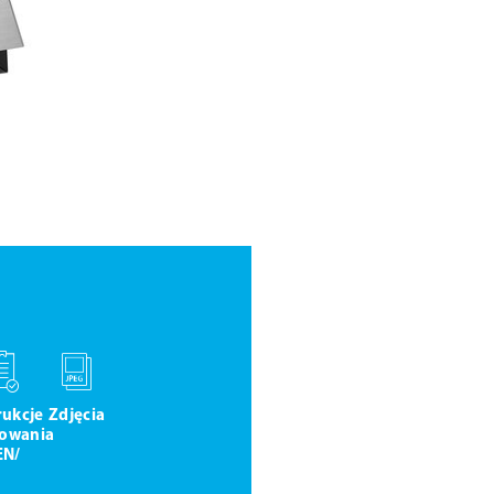
rukcje
Zdjęcia
owania
EN/