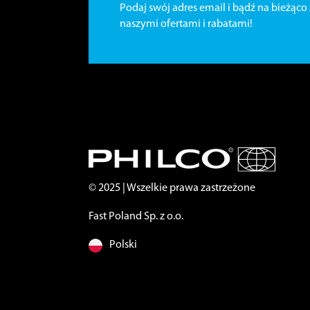
Podaj swój adres email i bądź na bieżąco 
naszymi ofertami i rabatami!
© 2025 | Wszelkie prawa zastrzeżone
Fast Poland Sp. z o.o.
Polski