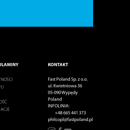
ULAMINY
KONTAKT
Fast Poland Sp. z o.o.
TNOŚCI
ul. Kwietniowa 36
PU
05-090 Wypędy
Poland
NOŚĆ
INFOLINIA:
MACJE
+48 665 441 373
philcopl@fastpoland.pl