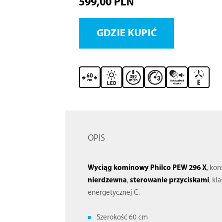
599,00 PLN
GDZIE KUPIĆ
OPIS
Wyciąg kominowy Philco PEW 296 X
, ko
nierdzewna
,
sterowanie przyciskami
, kl
energetycznej C.
Szerokość 60 cm