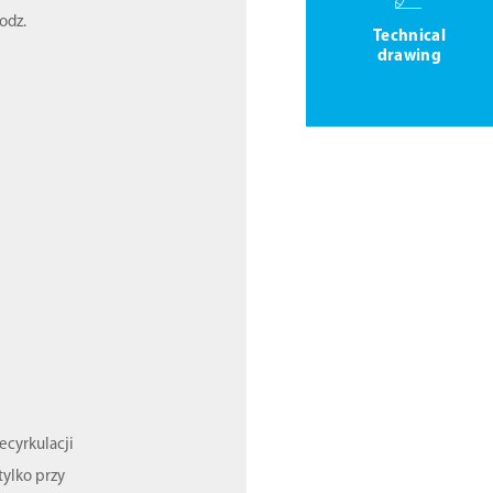
odz.
Technical
drawing
ecyrkulacji
tylko przy