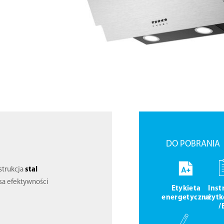
DO POBRANIA
nstrukcja
stal
asa efektywności
Etykieta
Inst
energetyczna
użytk
/