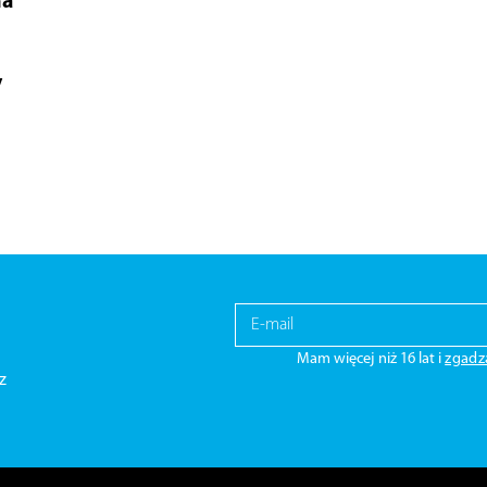
na
y
Mam więcej niż 16 lat i
zgadz
z