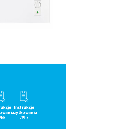
rukcje
Instrukcje
owania
użytkowania
EN/
/PL/