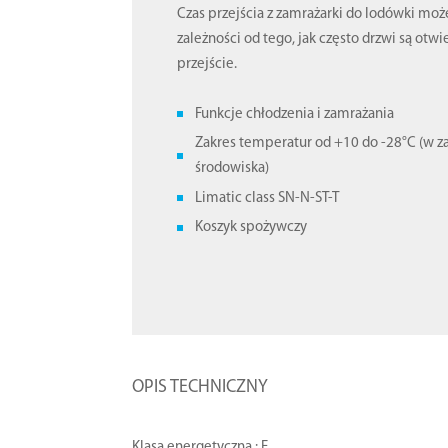
Czas przejścia z zamrażarki do lodówki może
zależności od tego, jak często drzwi są otwi
przejście.
Funkcje chłodzenia i zamrażania
Zakres temperatur od +10 do -28°C (w z
środowiska)
Limatic class SN-N-ST-T
Koszyk spożywczy
OPIS TECHNICZNY
Klasa energetyczna : F