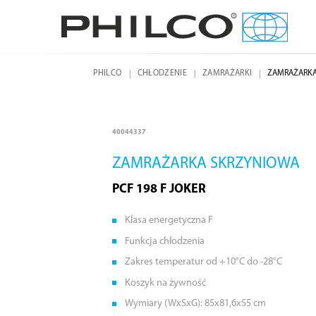
PHILCO
CHŁODZENIE
ZAMRAŻARKI
ZAMRAŻARKA
40044337
ZAMRAŻARKA SKRZYNIOWA
PCF 198 F JOKER
Klasa energetyczna F
Funkcja chłodzenia
Zakres temperatur od +10°C do -28°C
Koszyk na żywność
Wymiary (WxSxG): 85x81,6x55 cm