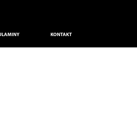
ULAMINY
KONTAKT
Fast Poland Sp. z o.o.
TNOŚCI
ul. Kwietniowa 36
PU
05-090 Wypędy
Poland
NOŚĆ
INFOLINIA:
MACJE
+48 665 441 373
philcopl@fastpoland.pl