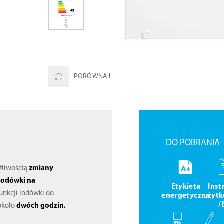
PORÓWNAJ
DO POBRANIA
żliwością
zmiany
lodówki na
Etykieta
Inst
 funkcji lodówki do
energetyczna
użytk
/
około
dwóch godzin.