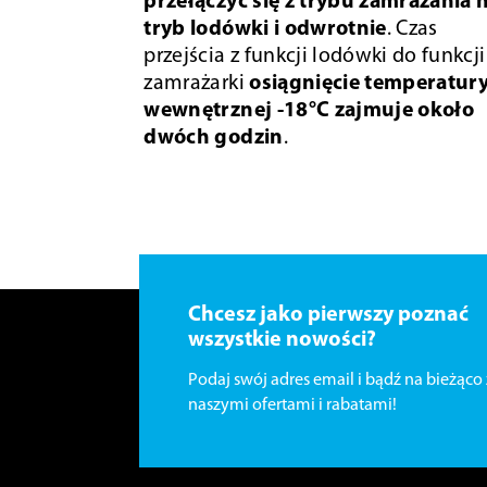
przełączyć się z trybu zamrażania 
tryb lodówki i odwrotnie
. Czas
przejścia z funkcji lodówki do funkcji
zamrażarki
osiągnięcie temperatur
wewnętrznej -18°C zajmuje około
dwóch godzin
.
Chcesz jako pierwszy poznać
wszystkie nowości?
Podaj swój adres email i bądź na bieżąco 
naszymi ofertami i rabatami!