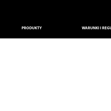
PRODUKTY
WARUNKI I REG
MAŁE AGD
POLITYKA PRYWA
PRANIE I SUSZENIE
REGULAMIN SKLE
INTERNETOWEGO
CHŁODZENIE
DOSTAWA I PŁAT
ZMYWARKI
ZWROTY I REKLA
GOTOWANIE