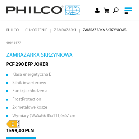
PHILCO
CHŁODZENIE
ZAMRAŻARKI
ZAMRAŻARKA SKRZYNIOWA
40046477
ZAMRAŻARKA SKRZYNIOWA
PCF 290 EFP JOKER
Klasa energetyczna E
Silnik inwerterowy
Funkcja chłodzenia
FrostProtection
2x metalowe kosze
Wymiary (WxSxG): 85x111,6x67 cm
1599,00 PLN