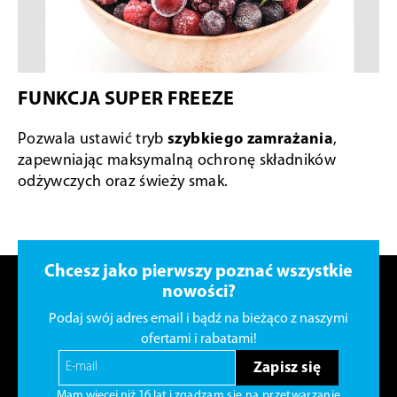
FUNKCJA SUPER FREEZE
Pozwala ustawić tryb
szybkiego zamrażania
,
zapewniając maksymalną ochronę składników
odżywczych oraz świeży smak.
Chcesz jako pierwszy poznać wszystkie
nowości?
Podaj swój adres email i bądź na bieżąco z naszymi
ofertami i rabatami!
Zapisz się
Mam więcej niż 16 lat i
zgadzam się na przetwarzanie