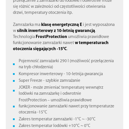
przełączenie z zamrażarki do lodówki i odwrotnie może
się różnić w zależności od częstotliwości otwierania
drzwi, temperatury otoczenia itp.
Zamrażarka ma
klasę energetyczną E
i jest wyposażona
w
silnik inwerterowy z 10-letnią gwarancją
.
Technologia
FrostProtection
umożliwia prawidłowe
funkcjonowanie zamrażarki nawet
w temperaturach
otoczenia sięgających -15°C
.
Pojemność zamrażarki 290 l (możliwość przełączenia
na tryb chłodzenia)
Kompresor inwerterowy - 10-letnija gwarancja
Super Freeze - szybkie zamrażanie
JOKER - może zmieniać temperaturę wewnątrz
lodówki na zamrażarkę i odwrotnie
FrostProtection – umożliwia prawidłowe
funkcjonowanie zamrażarki nawet przy temperaturze
otoczenia -15°C
Zakres temperatur zamrażarki -1°C ~ -30°C
Zakres temperatur lodówki +10°C ~ 0°C