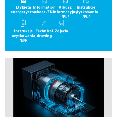
Etykieta
Information
Arkusz
Instrukcje
energetyczna
sheet /EN/
informacyjny
użytkowania
/PL/
/PL/
Instrukcje
Technical
Zdjęcia
użytkowania
drawing
/EN/