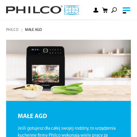
PHILCO
MAŁE AGD
MAŁE AGD
Jeśli gotujesz dla całej swojej rodziny, to urządzenia
kuchenne firmy Philco wykonają wiele pracy za