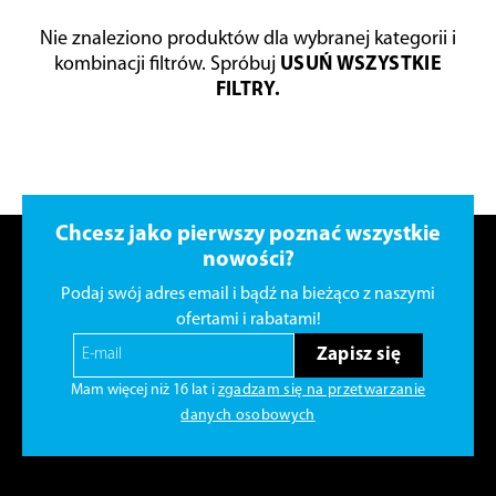
Nie znaleziono produktów dla wybranej kategorii i
kombinacji filtrów. Spróbuj
USUŃ WSZYSTKIE
FILTRY.
Chcesz jako pierwszy poznać wszystkie
nowości?
Podaj swój adres email i bądź na bieżąco z naszymi
ofertami i rabatami!
Zapisz się
Mam więcej niż 16 lat i
zgadzam się na przetwarzanie
danych osobowych