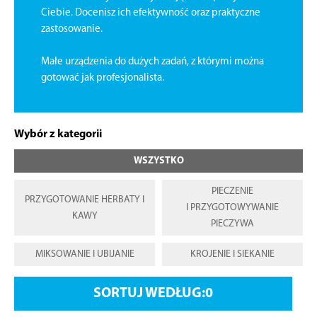
Ciebie. Docenisz ich efektywność oraz praktyczne
zastosowanie.
Małe urządzenia do dużych zadań, z którymi można
gotować jak profesjonalista.
Wybór z kategorii
WSZYSTKO
PIECZENIE
PRZYGOTOWANIE HERBATY I
I PRZYGOTOWYWANIE
KAWY
PIECZYWA
MIKSOWANIE I UBIJANIE
KROJENIE I SIEKANIE
SORTUJ WEDŁUG: