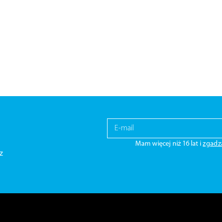
Mam więcej niż 16 lat i
zgadz
z