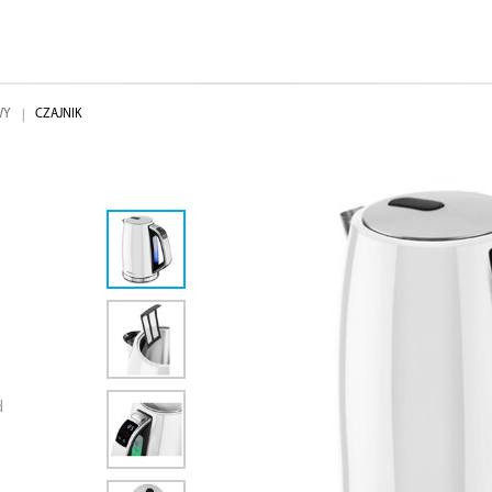
WY
CZAJNIK
d