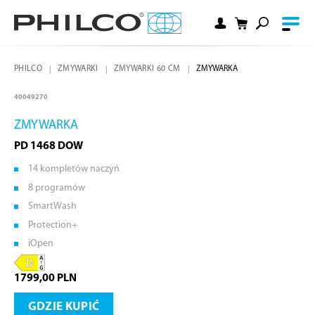
PHILCO
ZMYWARKI
ZMYWARKI 60 CM
ZMYWARKA
40049270
ZMYWARKA
PD 1468 DOW
14 kompletów naczyń
8 programów
SmartWash
Protection+
iOpen
1799,00 PLN
GDZIE KUPIĆ