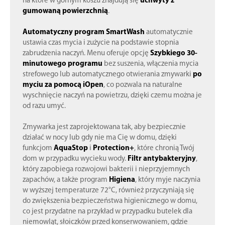
na które w górnym koszu znajdują się
uchwyty z
gumowaną powierzchnią
.
Automatyczny program SmartWash
automatycznie
ustawia czas mycia i zużycie na podstawie stopnia
zabrudzenia naczyń. Menu oferuje opcję
Szybkiego 30-
minutowego programu
bez suszenia, włączenia mycia
strefowego lub automatycznego otwierania zmywarki
po
myciu za pomocą iOpen
, co pozwala na naturalne
wyschnięcie naczyń na powietrzu, dzięki czemu można je
od razu umyć.
Zmywarka jest zaprojektowana tak, aby bezpiecznie
działać w nocy lub gdy nie ma Cię w domu, dzięki
funkcjom
AquaStop
i
Protection+
, które chronią Twój
dom w przypadku wycieku wody.
Filtr antybakteryjny
,
który zapobiega rozwojowi bakterii i nieprzyjemnych
zapachów, a także program
Higiena
, który myje naczynia
w wyższej temperaturze 72°C, również przyczyniają się
do zwiększenia bezpieczeństwa higienicznego w domu,
co jest przydatne na przykład w przypadku butelek dla
niemowląt, słoiczków przed konserwowaniem, gdzie