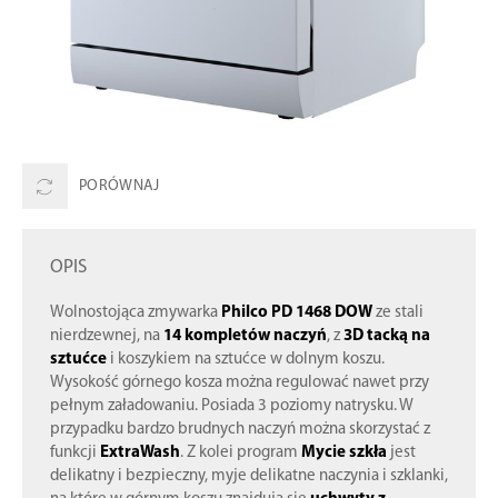
PORÓWNAJ
OPIS
Wolnostojąca zmywarka
Philco PD 1468 DOW
ze stali
nierdzewnej, na
14 kompletów naczyń
, z
3D tacką na
sztućce
i koszykiem na sztućce w dolnym koszu.
Wysokość górnego kosza można regulować nawet przy
pełnym załadowaniu. Posiada 3 poziomy natrysku. W
przypadku bardzo brudnych naczyń można skorzystać z
funkcji
ExtraWash
. Z kolei program
Mycie szkła
jest
delikatny i bezpieczny, myje delikatne naczynia i szklanki,