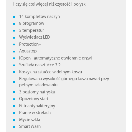
liczy się coś więcej niż czystość i połysk.
14 kompletów naczyń
8 programów
5 temperatur
Wyświetlacz LED
Protection+
Aquastop
iOpen - automatyczne otwieranie drzwi
Szuflada na sztućce 3D
Koszyk na sztućce w dolnym koszu
Regulowana wysokość górnego kosza nawet przy
pełnym załadowaniu
3 poziomy natrysku
Opóźniony start
Filtr antybakteryjny
Pranie w strefach
Mycie szkła
Smart Wash