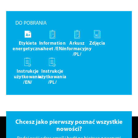
DO POBRANIA
Etykieta
Information
Arkusz
Zdjęcia
energetyczna
sheet /EN/
informacyjny
/PL/
Instrukcje
Instrukcje
użytkowania
użytkowania
/EN/
/PL/
Chcesz jako pierwszy poznać wszystkie
nowości?