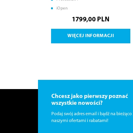
iOpen
1799,00 PLN
WIĘCEJ INFORMACJI
Chcesz jako pierwszy poznać
wszystkie nowości?
Podaj swój adres email i bądź na bieżąco 
naszymi ofertami i rabatami!