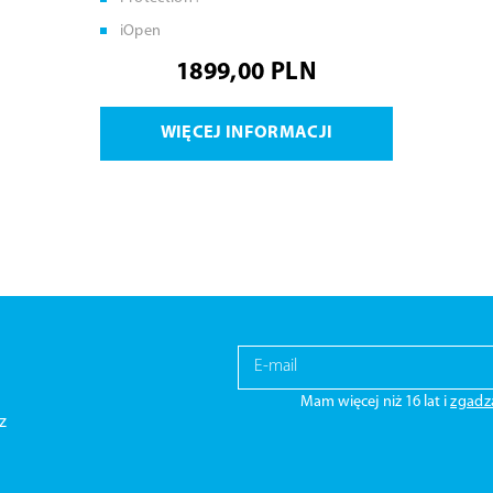
iOpen
1899,00 PLN
WIĘCEJ INFORMACJI
Mam więcej niż 16 lat i
zgadz
z