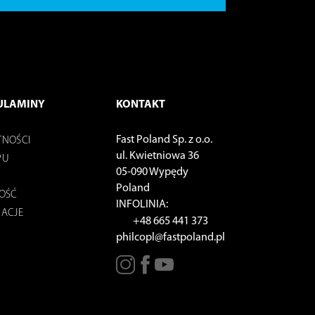
ULAMINY
KONTAKT
Fast Poland Sp. z o.o.
TNOŚCI
ul. Kwietniowa 36
PU
05-090 Wypędy
Poland
NOŚĆ
INFOLINIA:
MACJE
+48 665 441 373
philcopl@fastpoland.pl